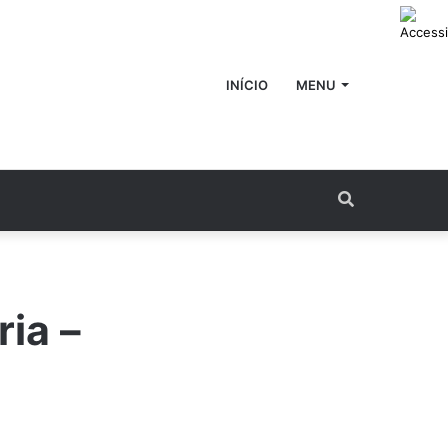
INÍCIO
MENU
Procurar
por
ria –