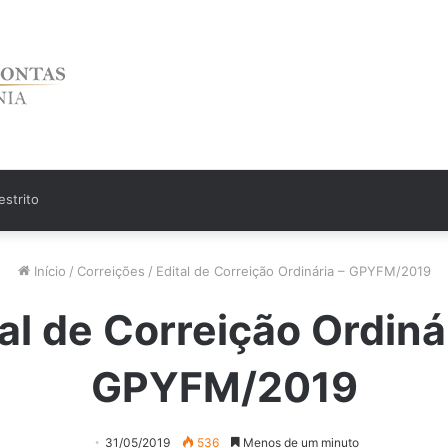
strito
Início
/
Correições
/
Edital de Correição Ordinária – GPYFM/2019
al de Correição Ordiná
GPYFM/2019
31/05/2019
536
Menos de um minuto