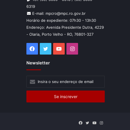
6319
E-mail: mpcro@mpc.ro.gov.br
Horário de expediente: 07h30 - 13h30
Endereço: Avenida Presidente Dutra, 4229
- Olaria, Porto Velho - RO, 76801-327
Facebook
Twitter
YouTube
Instagram
Newsletter
Insira
o
seu
endereço
de
email
Facebook
Twitter
YouTube
Instagram