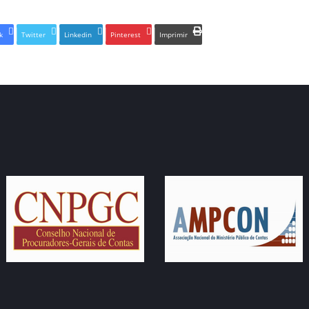
k
Twitter
Linkedin
Pinterest
Imprimir