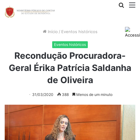
Procur
M
por
Início
/
Eventos históricos
Eventos históricos
Recondução Procuradora-
Geral Érika Patrícia Saldanha
de Oliveira
31/03/2020
388
Menos de um minuto