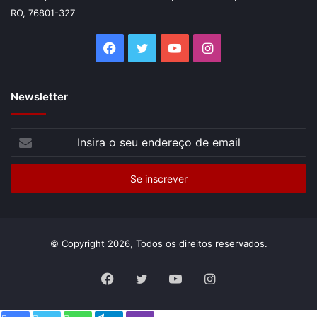
RO, 76801-327
Facebook
Twitter
YouTube
Instagram
Newsletter
Insira
o
seu
endereço
de
email
© Copyright 2026, Todos os direitos reservados.
Facebook
Twitter
YouTube
Instagram