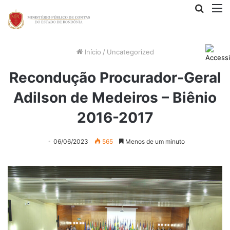
Procur
M
por
Início
/
Uncategorized
Recondução Procurador-Geral
Adilson de Medeiros – Biênio
2016-2017
06/06/2023
565
Menos de um minuto