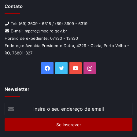
Contato
Tel: (69) 3609 - 6318 / (69) 3609 - 6319
E-mail: mpcro@mpc.ro.gov.br
Horário de expediente: 07h30 - 13h30
Endereço: Avenida Presidente Dutra, 4229 - Olaria, Porto Velho -
RO, 76801-327
Facebook
Twitter
YouTube
Instagram
Newsletter
Insira
o
seu
endereço
de