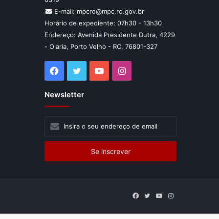
E-mail: mpcro@mpc.ro.gov.br
Horário de expediente: 07h30 - 13h30
Endereço: Avenida Presidente Dutra, 4229
- Olaria, Porto Velho - RO, 76801-327
Facebook
Twitter
YouTube
Instagram
Newsletter
Insira
o
seu
endereço
de
email
Facebook
Twitter
YouTube
Instagram