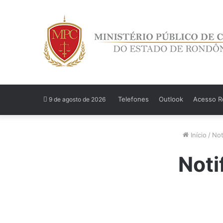
Telefones
Outlook
Acesso Re
9 de agosto de 2026
Início
/
Not
Noti