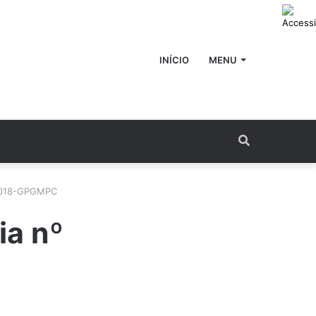
INÍCIO
MENU
Procurar
por
/2018-GPGMPC
ia nº