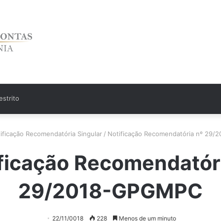
strito
ificação Recomendatória Singular
/
Notificação Recomendatória nº 29
ficação Recomendatór
29/2018-GPGMPC
22/11/0018
228
Menos de um minuto