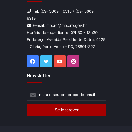
Tel: (69) 3609 - 6318 / (69) 3609 -
6319
E-mail: mpcro@mpc.ro.gov.br
Horário de expediente: 07h30 - 13h30
Endereço: Avenida Presidente Dutra, 4229
- Olaria, Porto Velho - RO, 76801-327
Facebook
Twitter
YouTube
Instagram
Newsletter
Insira
o
seu
endereço
de
email