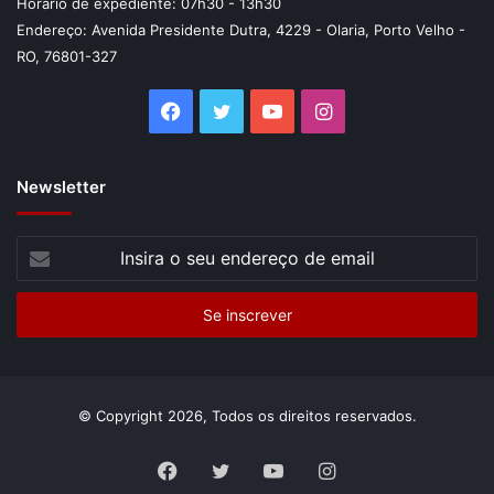
Horário de expediente: 07h30 - 13h30
Endereço: Avenida Presidente Dutra, 4229 - Olaria, Porto Velho -
RO, 76801-327
Facebook
Twitter
YouTube
Instagram
Newsletter
Insira
o
seu
endereço
de
email
© Copyright 2026, Todos os direitos reservados.
Facebook
Twitter
YouTube
Instagram