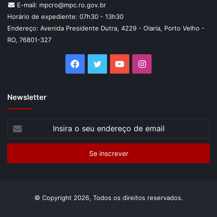
E-mail: mpcro@mpc.ro.gov.br
Horário de expediente: 07h30 - 13h30
Endereço: Avenida Presidente Dutra, 4229 - Olaria, Porto Velho -
RO, 76801-327
Facebook
Twitter
YouTube
Instagram
Newsletter
Insira
o
seu
endereço
de
email
© Copyright 2026, Todos os direitos reservados.