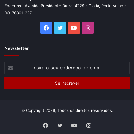
Endereço: Avenida Presidente Dutra, 4229 - Olaria, Porto Velho -
RO, 76801-327
Facebook
Twitter
YouTube
Instagram
Newsletter
Insira
o
seu
endereço
de
email
© Copyright 2026, Todos os direitos reservados.
Facebook
Twitter
YouTube
Instagram