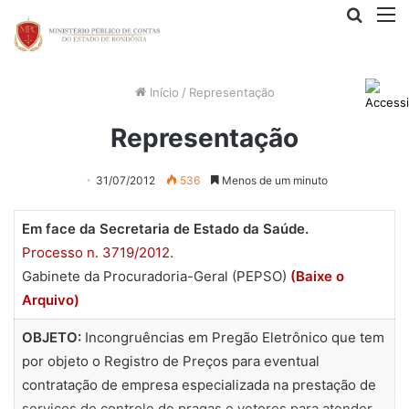
Procur
M
por
Início
/
Representação
Representação
31/07/2012
536
Menos de um minuto
Em face da Secretaria de Estado da Saúde.
Processo n. 3719/2012
.
Gabinete da Procuradoria-Geral (PEPSO)
(Baixe o
Arquivo)
OBJETO:
Incongruências em Pregão Eletrônico que tem
por objeto o Registro de Preços para eventual
contratação de empresa especializada na prestação de
serviços de controle de pragas e vetores para atender