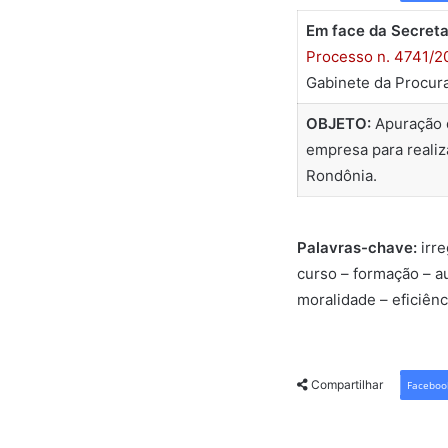
Em face da Secreta
Processo n. 4741/2
Gabinete da Procur
OBJETO:
Apuração d
empresa para realiz
Rondônia.
Palavras-chave:
irr
curso – formação – au
moralidade – eficiênc
Compartilhar
Faceboo