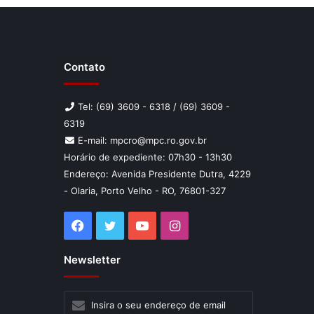
Contato
Tel: (69) 3609 - 6318 / (69) 3609 -
6319
E-mail: mpcro@mpc.ro.gov.br
Horário de expediente: 07h30 - 13h30
Endereço: Avenida Presidente Dutra, 4229
- Olaria, Porto Velho - RO, 76801-327
Facebook
Twitter
YouTube
Instagram
Newsletter
Insira
o