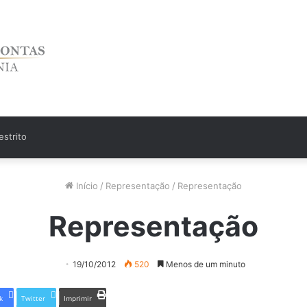
strito
Início
/
Representação
/
Representação
Representação
19/10/2012
520
Menos de um minuto
k
Twitter
Imprimir