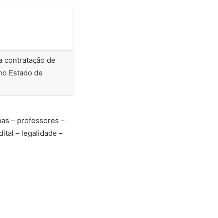
a contratação de
 no Estado de
nas – professores –
ital – legalidade –