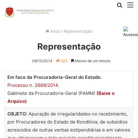
Procur
M
por
Início
/
Representação
Representação
08/10/2014
523
Menos de um minuto
Em face da Procuradoria-Geral do Estado.
Processo n. 3689/2014
.
Gabinete da Procuradoria-Geral (PAMM)
(
Baixe o
Arquivo)
OBJETO:
Apuração de irregularidades no recebimento,
por Procuradores do Estado de Rondônia, de subsídios
acrescidos de outras verbas estipendiárias e em valores
que ultrapassam o teto previsto constitucionalmente,