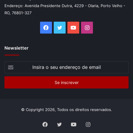
Endereço: Avenida Presidente Dutra, 4229 - Olaria, Porto Velho -
RO, 76801-327
Facebook
Twitter
YouTube
Instagram
Newsletter
Insira
o
seu
endereço
de
email
© Copyright 2026, Todos os direitos reservados.
Facebook
Twitter
YouTube
Instagram