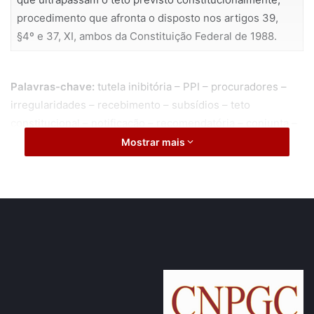
procedimento que afronta o disposto nos artigos 39,
§4º e 37, XI, ambos da Constituição Federal de 1988.
Palavras-chave:
tutela inibitória – PPI – procuradores –
irregularidades – recebimento – subsídios – teto
constitucional – notificação – recomendatória – conjunta –
ficha – financeira – decisão – administrativa – remuneração
Mostrar mais
– vencimento – lesão – erário – dano