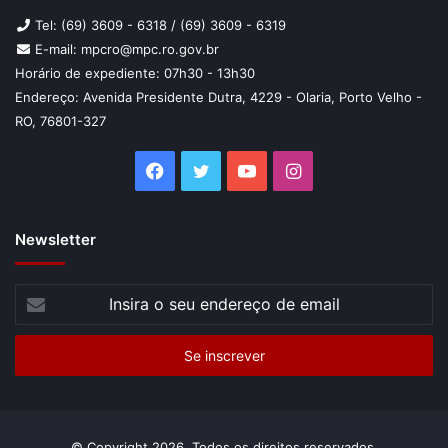
só no âmbito policial, mas também no judiciário e no
Tel: (69) 3609 - 6318 / (69) 3609 - 6319
Ministério Público, permitindo, de modo rápido, econômico
E-mail: mpcro@mpc.ro.gov.br
e desburocratizado, o acesso a cadastros pessoais de
Horário de expediente: 07h30 - 13h30
Endereço: Avenida Presidente Dutra, 4229 - Olaria, Porto Velho -
forma atualizada, contribuindo sobremaneira na execução
RO, 76801-327
de investigações.
Facebook
Twitter
YouTube
Instagram
Newsletter
Insira
o
seu
endereço
de
email
© Copyright 2026, Todos os direitos reservados.