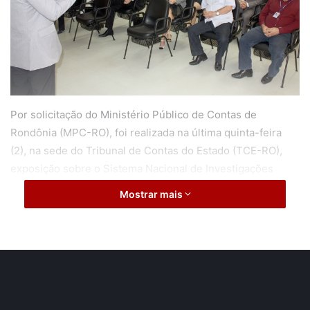
Por solicitação do Ministério Público de Contas de
Rondônia (MPC-RO), foi realizada na última quinta-feira
(2), na sede do Tribunal de Contas do Estado (TCE-RO),
exposição sobre o Sistema Nacional de Investigações
Criminais (Sinic), ferramenta eletrônica utilizada pela
Mostrar mais
Polícia Federal no combate à criminalidade, que permite,
entre outras possibilidades, consulta rápida de
informações sobre pessoas que têm problemas com a
justiça.
A apresentação foi feita pelos policiais federais Ednaldo