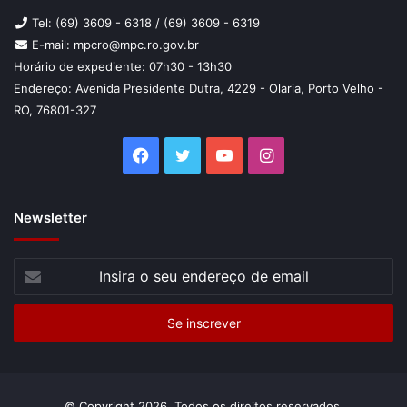
CORREGEDORIA-GERAL
Tel: (69) 3609 - 6318 / (69) 3609 - 6319
E-mail: mpcro@mpc.ro.gov.br
Ainda durante a sessão do Colegiado de Procuradores do
Horário de expediente: 07h30 - 13h30
MPC, foi realizada a escolha para o cargo de Corregedor-
Endereço: Avenida Presidente Dutra, 4229 - Olaria, Porto Velho -
Geral do órgão, sendo reconduzida a Procuradora Érika
RO, 76801-327
Patrícia Saldanha de Oliveira, cujo mandato também será
para o biênio 2016/17.
Facebook
Twitter
YouTube
Instagram
Newsletter
Insira
o
seu
endereço
de
email
© Copyright 2026, Todos os direitos reservados.