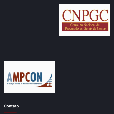
terços dos membros do MPC rondoniense em atividade.
No caso da eleição desta quarta-feira, como houve
unanimidade em torno do nome de Adilson Moreira,
tornou-se desnecessária a elaboração da citada lista. Seu
nome agora será encaminhado ao Governador do Estado,
Confúcio Moura, a quem compete a nomeação, nos termos
da Lei Complementar nº 154/1996, em seu artigo 79,
parágrafo 1º.
O mandato de procurador-geral do MPC é de dois anos,
com direito a uma recondução, e está previsto na
Constituição Federal e em legislação correlata. No que diz
respeito ao MPC rondoniense, o novo mandato do atual
Procurador-Geral se iniciará em 1º de janeiro de 2016,
estendendo-se até 31 de dezembro de 2017.
Contato