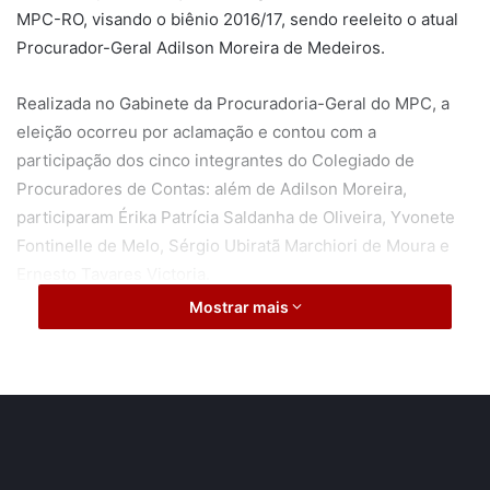
MPC-RO, visando o biênio 2016/17, sendo reeleito o atual
Procurador-Geral Adilson Moreira de Medeiros.
Realizada no Gabinete da Procuradoria-Geral do MPC, a
eleição ocorreu por aclamação e contou com a
participação dos cinco integrantes do Colegiado de
Procuradores de Contas: além de Adilson Moreira,
participaram Érika Patrícia Saldanha de Oliveira, Yvonete
Fontinelle de Melo, Sérgio Ubiratã Marchiori de Moura e
Ernesto Tavares Victoria.
Mostrar mais
Considerada importante por consolidar o processo de
transição democrática no cargo de Procurador-Geral do
MPC, a eleição é regulamentada pela Resolução nº
01/MPC, de 4 de novembro de 2009, que, entre outras
normas, determina a elaboração, em eleição direta, de uma
lista tríplice, mediante voto secreto de pelo menos dois