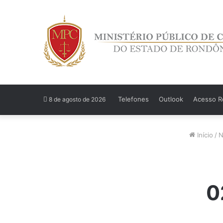
Telefones
Outlook
Acesso Re
8 de agosto de 2026
Início
/
N
0