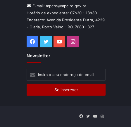
E-mail: mpcro@mpc.ro.gov.br
Horário de expediente: 07h30 - 13h30
Endereço: Avenida Presidente Dutra, 4229
- Olaria, Porto Velho - RO, 76801-327
Facebook
Twitter
YouTube
Instagram
Newsletter
Insira
o
seu
endereço
de
email
Facebook
Twitter
YouTube
Instagram