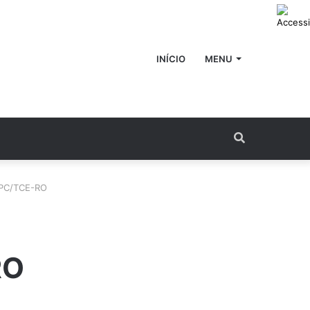
INÍCIO
MENU
Procurar
por
MPC/TCE-RO
RO