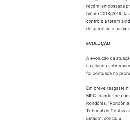
recém-empossada pro
biênio 2018/2019, fa
controle a terem ain
desperdício e malver
EVOLUÇÃO
A evolução da atuaçã
auxiliando sobremanei
foi pontuada no pro
Em breve resgaste hi
MPC (dando-lhe compl
Rondônia. “Rondônia 
Tribunal de Contas a
Estado”, concluiu.