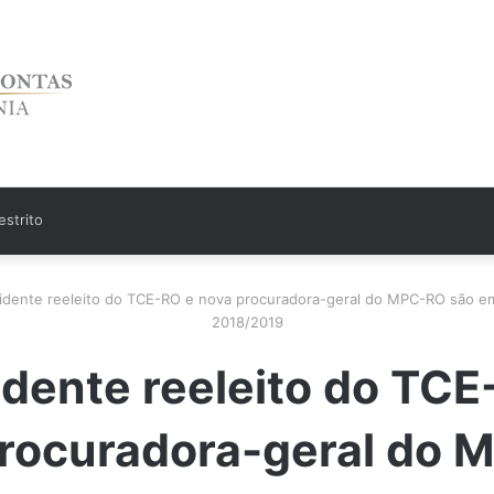
strito
idente reeleito do TCE-RO e nova procuradora-geral do MPC-RO são e
2018/2019
idente reeleito do TCE
rocuradora-geral do