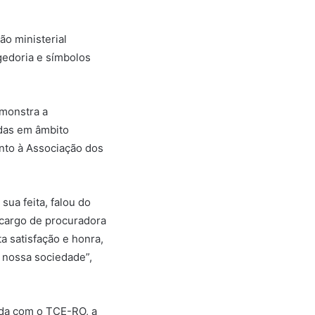
ão ministerial
gedoria e símbolos
emonstra a
adas em âmbito
nto à Associação dos
sua feita, falou do
 cargo de procuradora
a satisfação e honra,
a nossa sociedade”,
ida com o TCE-RO, a