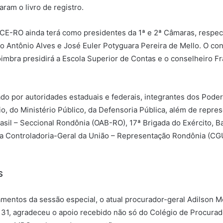
ram o livro de registro.
TCE-RO ainda terá como presidentes da 1ª e 2ª Câmaras, respec
o Antônio Alves e José Euler Potyguara Pereira de Mello. O con
imbra presidirá a Escola Superior de Contas e o conselheiro F
ado por autoridades estaduais e federais, integrantes dos Pode
rio, do Ministério Público, da Defensoria Pública, além de repr
sil – Seccional Rondônia (OAB-RO), 17ª Brigada do Exército, 
a Controladoria-Geral da União – Representação Rondônia (CG
S
mentos da sessão especial, o atual procurador-geral Adilson Mo
 31, agradeceu o apoio recebido não só do Colégio de Procura