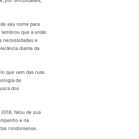
e, por dificuldades,
a de seu nome para
, lembrou que a união
as necessidades e
lerância diante da
elo que vem das ruas
nologia da
 busca dos
 2018, falou de sua
 empenho e na
ntas rondoniense.