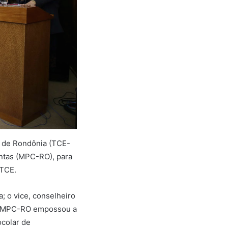
s de Rondônia (TCE-
ontas (MPC-RO), para
 TCE.
; o vice, conselheiro
á o MPC-RO empossou a
ocolar de