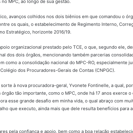
s no MPC, ao longo de sua gestão.
tico, avanços colhidos nos dois biênios em que comandou o órg
 entre os quais, o estabelecimento de Regimento Interno, Corre
no Estratégico, horizonte 2016/19.
oio organizacional prestado pelo TCE, o que, segundo ele, d
onal dos dois órgãos, mencionando também parcerias consolid
bem como a consolidação nacional do MPC-RO, especialmente ju
Colégio dos Procuradores-Gerais de Contas (CNPGC).
rte à nova procuradora-geral, Yvonete Fontinelle, a qual, por 
m órgão tão importante, como o MPC, onde há 17 anos exerce o
ora esse grande desafio em minha vida, o qual abraço com muit
alho que executo, ainda mais que dele resulta benefícios para 
res pela confiança e apoio, bem como a boa relação estabelec