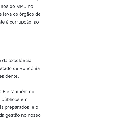
tinos do MPC no
e leva os órgãos de
te à corrupção, ao
 da excelência,
 Estado de Rondônia
esidente.
 TCE e também do
s públicos em
is preparados, e o
 da gestão no nosso