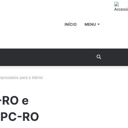
INÍCIO
MENU
Procurar
por
mpossados para o biênio
-RO e
 MPC-RO