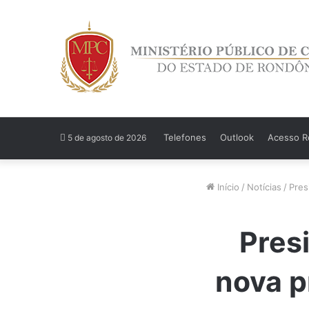
Telefones
Outlook
Acesso Re
5 de agosto de 2026
Início
/
Notícias
/
Pres
Pres
nova p