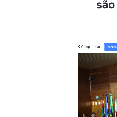
são
Compartilhar
Faceboo