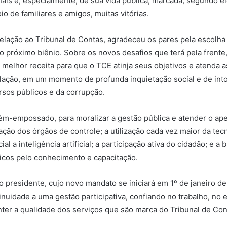
onais e, especialmente, de sua vida pública, marcada, segundo el
io de familiares e amigos, muitas vitórias.
elação ao Tribunal de Contas, agradeceu os pares pela escolh
no próximo biênio. Sobre os novos desafios que terá pela frente
a melhor receita para que o TCE atinja seus objetivos e atenda 
lação, em um momento de profunda inquietação social e de into
rsos públicos e da corrupção.
m-empossado, para moralizar a gestão pública e atender o ap
ação dos órgãos de controle; a utilização cada vez maior da tec
l a inteligência artificial; a participação ativa do cidadão; e a
icos pelo conhecimento e capacitação.
ro presidente, cujo novo mandato se iniciará em 1º de janeiro de
inuidade a uma gestão participativa, confiando no trabalho, no
ter a qualidade dos serviços que são marca do Tribunal de Co