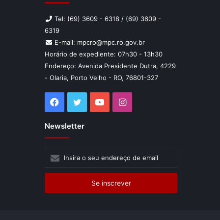
Tel: (69) 3609 - 6318 / (69) 3609 -
6319
E-mail: mpcro@mpc.ro.gov.br
Horário de expediente: 07h30 - 13h30
Endereço: Avenida Presidente Dutra, 4229
- Olaria, Porto Velho - RO, 76801-327
Facebook
Twitter
YouTube
Instagram
Newsletter
Insira
o
seu
endereço
de
email