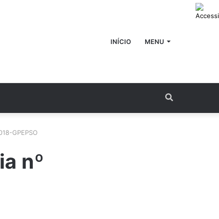
INÍCIO
MENU
Procurar
por
/2018-GPEPSO
ia nº