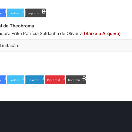
k
Twitter
Imprimir
al de Theobroma
dora Érika Patrícia Saldanha de Oliveira
(Baixe o Arquivo)
Licitação.
k
Twitter
Linkedin
Pinterest
Imprimir