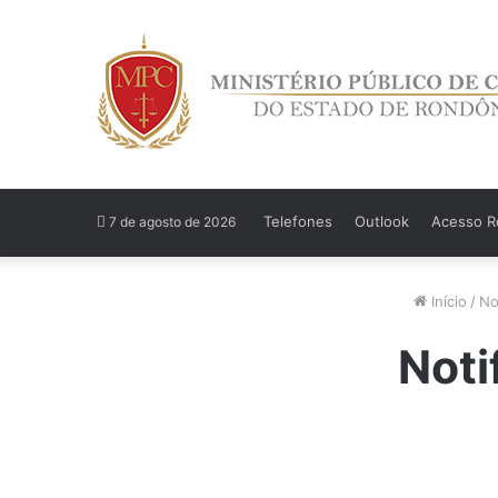
Telefones
Outlook
Acesso Re
7 de agosto de 2026
Início
/
No
Noti