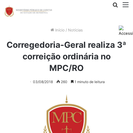
Procur
M
por
Início
/
Notícias
Corregedoria-Geral realiza 3ª
correição ordinária no
MPC/RO
03/08/2018
260
1 minuto de leitura