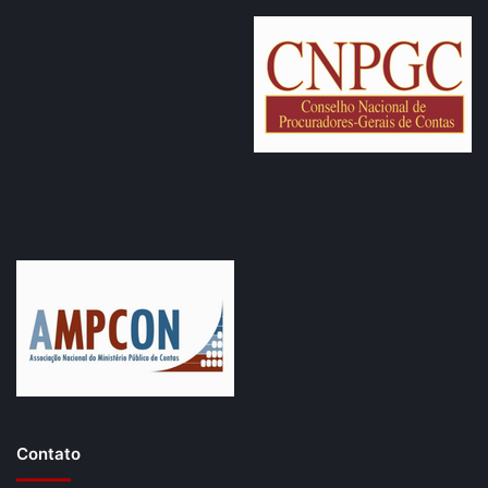
Estratégico do Ministério Público de Contas, horizonte
2016/2019, no que tange ao aperfeiçoamento e
padronização das rotinas internas de trabalho.
Ainda segundo o edital, a Corregedoria-Geral do MPC
estará disponibilizando, no período da correição na
Procuradoria-Geral, canais para reclamações correcionais
dos interessados, tanto de modo eletrônico (formulário e
e-mail) quanto presencial – neste caso, no Gabinete do
Corregedor-Geral, que funciona no edifício-sede do TCE-
RO.
Contato