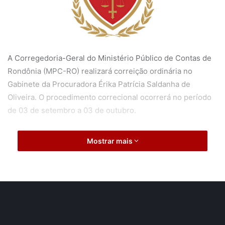
A Corregedoria-Geral do Ministério Público de Contas de
Rondônia (MPC-RO) realizará correição ordinária no
Gabinete da Procuradora Érika Patrícia Saldanha de
Oliveira. O procedimento correcional ocorrerá no período
de 03 de setembro a 03 de outubro.
O edital da correição
(acesse aqui)
, que atende, entre
Mostrar mais
outros, ao disposto na Resolução nº 3/2016/CPMPC, foi
publicado na edição 1682 do Diário Oficial eletrônico do
Tribunal de Contas do Estado (TCE-RO), que circulou
nesta quinta-feira (02/08).
A correição também está em harmonia com o Plano