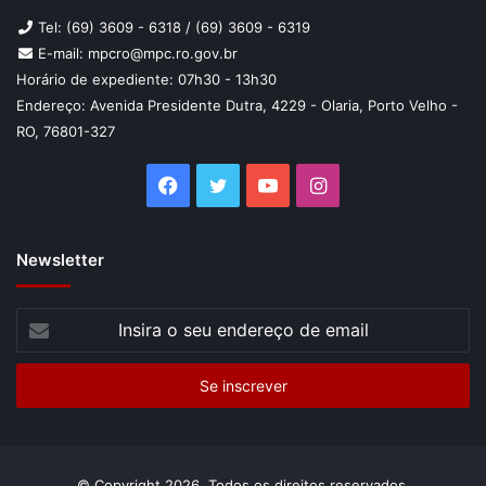
Tel: (69) 3609 - 6318 / (69) 3609 - 6319
E-mail: mpcro@mpc.ro.gov.br
Horário de expediente: 07h30 - 13h30
Endereço: Avenida Presidente Dutra, 4229 - Olaria, Porto Velho -
RO, 76801-327
Facebook
Twitter
YouTube
Instagram
Newsletter
Insira
o
seu
endereço
de
email
© Copyright 2026, Todos os direitos reservados.