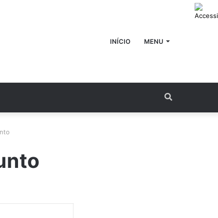
INÍCIO
MENU
Procurar
por
nto
unto