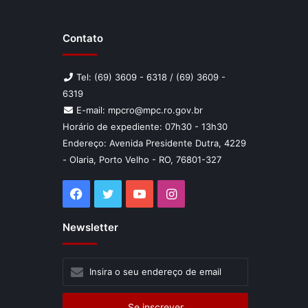
Contato
Tel: (69) 3609 - 6318 / (69) 3609 -
6319
E-mail: mpcro@mpc.ro.gov.br
Horário de expediente: 07h30 - 13h30
Endereço: Avenida Presidente Dutra, 4229
- Olaria, Porto Velho - RO, 76801-327
Facebook
Twitter
YouTube
Instagram
Newsletter
Insira
o
seu
endereço