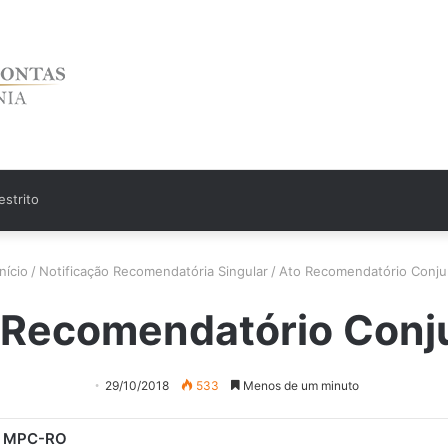
strito
nício
/
Notificação Recomendatória Singular
/
Ato Recomendatório Conju
 Recomendatório Conj
29/10/2018
533
Menos de um minuto
e MPC-RO