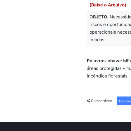
(Baixe o Arquivo)
OBJETO:
Necessidad
riscos e oportunida
operacionais necess
criadas.
Palavras-chave:
MP/
áreas protegidas – 
incêndios florestais
Compartilhar
Faceboo