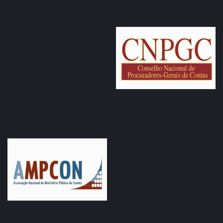
Público de Contas (MPC-RO), do Ministério Público
estadual (MP-RO), do Governo do Estado, da Rede Lilás e
de entidades de defesa dos direitos da mulher em
Rondônia.
Em seu pronunciamento, o presidente do TCE, conselheiro
Edilson de Sousa Silva, ao agradecer a presença de todos
os participantes, falou da importância da conscientização a
respeito do enfrentamento à violência contra a mulher em
suas diversas dimensões.
“Não podemos adotar uma postura de omissão no que diz
respeito às diferentes formas de violência contra as
mulheres. Entendo que esse tipo de ação efetivada pela
Rede Lilás reforça essa luta, que deve ser encapada por
todos, para que possamos extinguir, de vez, essa triste
realidade”, disse.