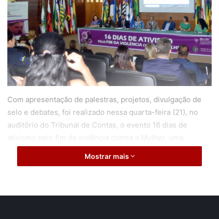
Com apresentação de palestras, projetos, divulgação de
selo e debates, foi realizado nessa quarta-feira (21), no
auditório do Tribunal de Contas, o evento 16 dias de
ativismo pelo fim da violência contra a Mulher, uma
realização da Rede Lilás de Atendimento e Enfrentamento
Mostrar mais
à Violência contra a Mulher no Estado de Rondônia, da qual
o TCE é uma das instituições integrantes.
A mesa de abertura dos trabalhos contou com a presença
de representantes da Corte de Contas, do Ministério