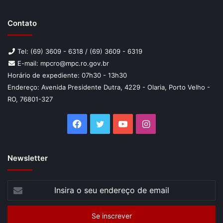
O edital com o resultado final da prova discursiva e de
convocação para a investigação social será divulgado na
Contato
data provável de 4 de dezembro de 2019, no diário oficial
eletrônico do TCE e no portal da organizadora do certame.
Tel: (69) 3609 - 6318 / (69) 3609 - 6319
E-mail: mpcro@mpc.ro.gov.br
Horário de expediente: 07h30 - 13h30
Endereço: Avenida Presidente Dutra, 4229 - Olaria, Porto Velho -
RO, 76801-327
Facebook
Twitter
YouTube
Instagram
Newsletter
Insira
o
seu
endereço