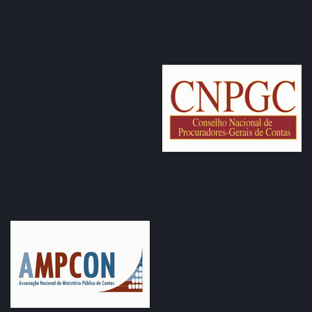
entidade responsável pela realização do certame, o Centro
Brasileiro de Pesquisa em Avaliação e Seleção e de
Promoção de Eventos (Cebraspe),
neste endereço
.
Também foi publicada no Diário Oficial eletrônico do TCE-
RO,
edição 1992
, que circula nesta quinta-feira.
De acordo com as regras, os candidatos poderão ter
acesso à prova discursiva e aos espelhos de avaliação e,
desse modo, interpor recurso contra o resultado
provisório na prova discursiva.
O prazo para interposição de recursos vai das 9 horas do
dia 18 de novembro de 2019 até às 18 horas do dia 19 de
novembro de 2019 (horário oficial de Brasília/DF),
neste
link,
por meio do Sistema Eletrônico de Interposição de
Recurso. Após esse período, não serão aceitos pedidos de
revisão.