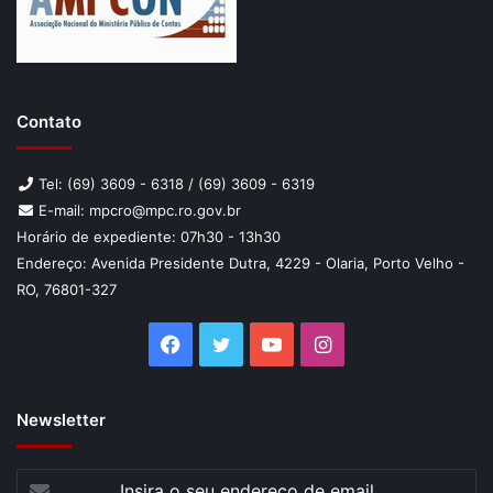
Contato
Tel: (69) 3609 - 6318 / (69) 3609 - 6319
E-mail: mpcro@mpc.ro.gov.br
Horário de expediente: 07h30 - 13h30
Endereço: Avenida Presidente Dutra, 4229 - Olaria, Porto Velho -
RO, 76801-327
Facebook
Twitter
YouTube
Instagram
Newsletter
Insira