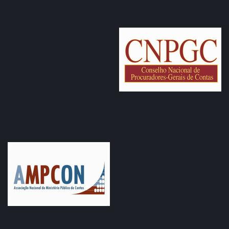
gerais e específicas.
Recentemente, o Brasil se tornou mais um país a
acompanhar o fluxo das nações que criaram legislações
específicas para regrar os dados pessoais que circulavam
livremente na sociedade. Em vigor desde 19 de setembro
de 2020, a LGPD foi a primeira legislação a regulamentar
sobre o tratamento dos dados pessoais no âmbito físico e
digital. Além de estabelecer diretrizes sobre a utilização
dos dados pessoais dos titulares, por pessoas jurídicas e
pela administração pública, a Lei nº 13.709/2018 também
traz disposições sobre a utilização abusiva dos dados e
violação da privacidade.
Contudo, desde sua publicação muito se questiona sobre
possíveis conflitos aparentes entre a Lei Geral de Proteção
de Dados e a Lei de Acesso à Informação, uma vez que