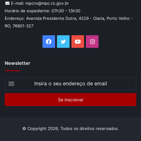
E-mail: mpcro@mpc.ro.gov.br
Horário de expediente: 07h30 - 13h30
Endereço: Avenida Presidente Dutra, 4229 - Olaria, Porto Velho -
RO, 76801-327
Facebook
Twitter
YouTube
Instagram
Newsletter
Insira
o
seu
endereço
de
email
© Copyright 2026, Todos os direitos reservados.