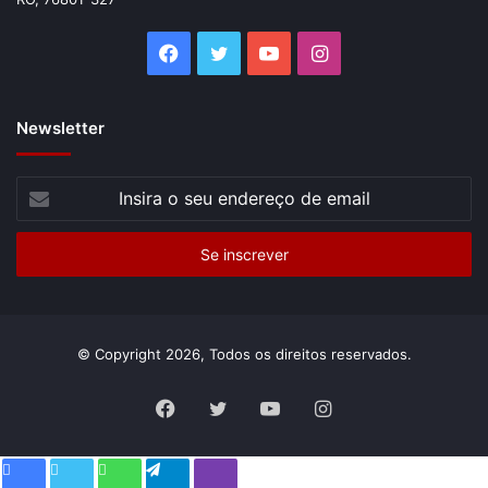
Facebook
Twitter
YouTube
Instagram
Newsletter
Insira
o
seu
endereço
de
email
© Copyright 2026, Todos os direitos reservados.
Facebook
Twitter
YouTube
Instagram
Facebook
Twitter
WhatsApp
Telegram
Viber