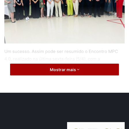
Um sucesso. Assim pode ser resumido o Encontro MPC
4.0, realizado na última sexta-feira (5/4), com a
participação de membros, servidores e estagiários do
Mostrar mais
Ministério Público de Contas (MPC-RO), e do Presidente
do Tribunal de Contas, Conselheiro Wilber Coimbra.
O evento foi aberto pelo Procurador-Geral do órgão,
Miguidônio Inácio Loiola Neto, que, entre outros pontos,
abordou os vetores pilares da ação MPC 4.0: a instituição,
as pessoas, a inteligência artificial (IA) e a sociedade.