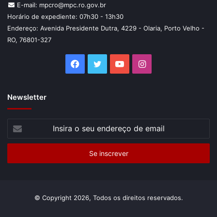
E-mail: mpcro@mpc.ro.gov.br
PALESTRA
Horário de expediente: 07h30 - 13h30
Endereço: Avenida Presidente Dutra, 4229 - Olaria, Porto Velho -
A programação teve continuidade com palestra ministrada
RO, 76801-327
pela professora Ana Castanheira. Ela discorreu sobre
Facebook
Twitter
YouTube
Instagram
cultura organizacional e engajamento, com atividades
entre os membros e servidores.
Newsletter
Insira
o
seu
endereço
de
email
© Copyright 2026, Todos os direitos reservados.