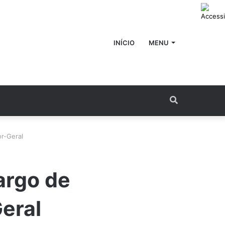
INÍCIO
MENU
Procurar
por
r-Geral
argo de
eral