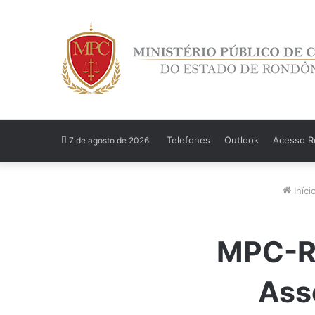
Telefones
Outlook
Acesso Re
7 de agosto de 2026
Iníci
MPC-RO
Ass