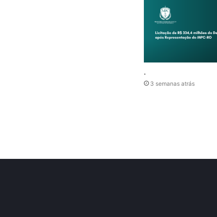
.
3 semanas atrás