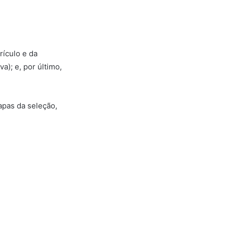
rículo e da
a); e, por último,
apas da seleção,