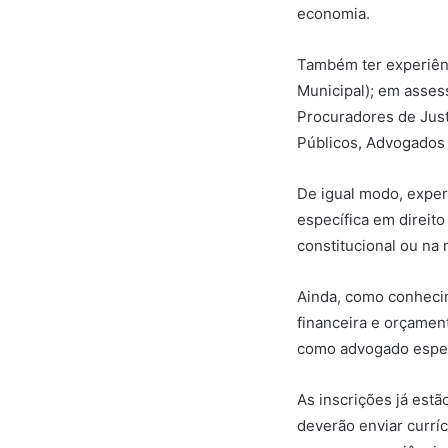
economia.
Também ter experiênc
Municipal); em asses
Procuradores de Just
Públicos, Advogados 
De igual modo, exper
específica em direito 
constitucional ou na n
Ainda, como conhecim
financeira e orçamentá
como advogado especi
As inscrições já estã
deverão enviar curríc