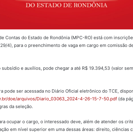
 de Contas do Estado de Rondônia (MPC-RO) está com inscrições
(29/4), para o preenchimento de vaga em cargo em comissão d
o subsídio e auxílios, pode chegar a até R$ 19.394,53 (valor se
gra pode ser acessada no Diário Oficial eletrônico do TCE, dispo
gov.br/doe/arquivos/Diario_03063_2024-4-26-15-7-50.pdf
(da pág
gras da seleção.
ara ocupar o cargo, o interessado deve, além de atender os crité
ação em nível superior em uma dessas áreas: direito, ciências 