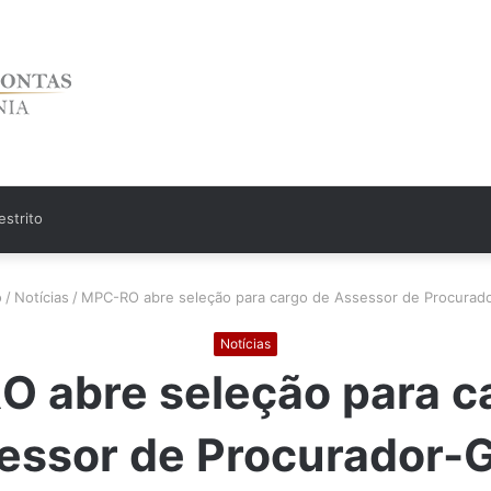
strito
o
/
Notícias
/
MPC-RO abre seleção para cargo de Assessor de Procurado
Notícias
 abre seleção para c
essor de Procurador-G