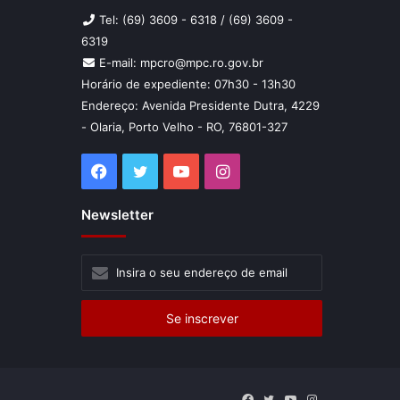
Tel: (69) 3609 - 6318 / (69) 3609 -
6319
E-mail: mpcro@mpc.ro.gov.br
Horário de expediente: 07h30 - 13h30
Endereço: Avenida Presidente Dutra, 4229
- Olaria, Porto Velho - RO, 76801-327
Facebook
Twitter
YouTube
Instagram
Newsletter
Insira
o
seu
endereço
de
email
Facebook
Twitter
YouTube
Instagram