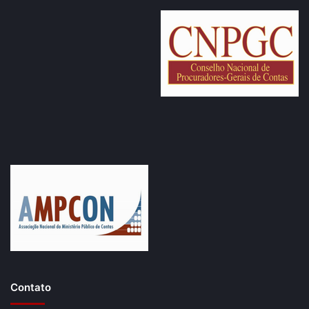
Penati.
Na ocasião, foram recebidos pelo procurador-geral do
MPC, Miguidônio Loiola, e pelo procurador Adilson de
Medeiros.
Contato