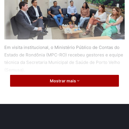
Em visita institucional, o Ministério Público de Contas do
Estado de Rondônia (MPC-RO) recebeu gestores e equipe
técnica da Secretaria Municipal de Saúde de Porto Velho
(Semusa).
Mostrar mais
O objetivo foi dialogar sobre medidas encaminhadas à
secretaria para fortalecer serviços de saúde mental em
Porto Velho.
Participaram do encontro, a secretária municipal de saúde
da capital, Eliana Pasini, e a secretária-adjunta, Marilene