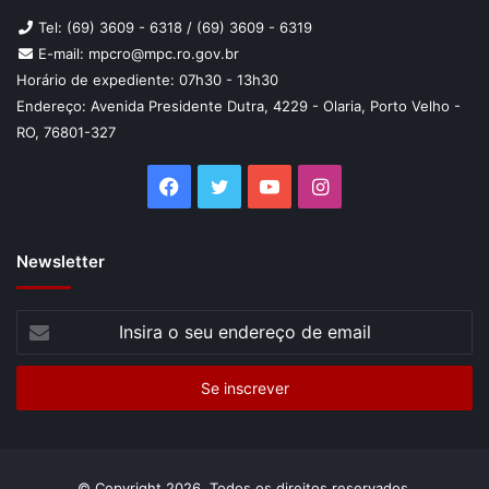
Tel: (69) 3609 - 6318 / (69) 3609 - 6319
E-mail: mpcro@mpc.ro.gov.br
Horário de expediente: 07h30 - 13h30
Endereço: Avenida Presidente Dutra, 4229 - Olaria, Porto Velho -
RO, 76801-327
Facebook
Twitter
YouTube
Instagram
Newsletter
Insira
o
seu
endereço
de
email
© Copyright 2026, Todos os direitos reservados.