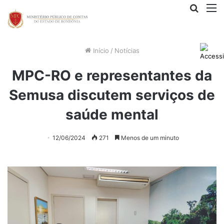
Procur
M
por
Início
/
Notícias
MPC-RO e representantes da
Semusa discutem serviços de
saúde mental
12/06/2024
271
Menos de um minuto