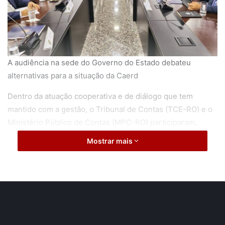
A audiência na sede do Governo do Estado debateu
alternativas para a situação da Caerd
Dentro da atuação cooperativa e de diálogo que tem
mantido com a gestão, o Tribunal de Contas (TCE-RO) e o
Ministério Público de Contas (MPC-RO) participaram,
nesta quinta-feira (4/7), de audiência com o Governo do
Mostrar mais
Estado.
Realizada na sede oficial do Poder Executivo Estadual, em
Porto Velho, o encontro serviu para debater e encontrar a
melhor solução possível para a situação da Companhia de
Águas e Esgotos do Estado de Rondônia (Caerd), em