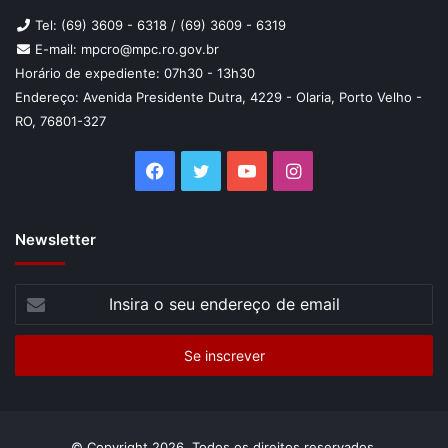
Tel: (69) 3609 - 6318 / (69) 3609 - 6319
E-mail: mpcro@mpc.ro.gov.br
Horário de expediente: 07h30 - 13h30
Endereço: Avenida Presidente Dutra, 4229 - Olaria, Porto Velho -
RO, 76801-327
O modo colaborativo e de diálogo que tem marcado a
Facebook
Twitter
YouTube
Instagram
atuação do TCE e do MPC deram o tom dos
pronunciamentos das autoridades, no evento desta quinta-
feira
Newsletter
PRONUNCIAMENTOS
Insira
o
Nos pronunciamentos, os representantes do TCE, do MPC
seu
e do Poder Executivo Estadual destacaram o modo
endereço
de
colaborativo e de diálogo que tem marcado a busca por
email
soluções para questões importantes, como a situação da
Caerd.
© Copyright 2026, Todos os direitos reservados.