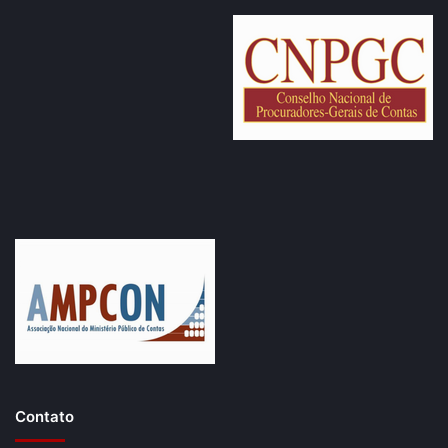
aspectos como financeiro, orçamentário e patrimonial,
entre outros.
Participaram, o presidente do Tribunal de Contas, Wilber
Coimbra; o relator dos processos da Caerd no âmbito do
TCE, Valdivino Crispim; o procurador-geral do MPC,
Miguidônio Inácio Loiola Neto, e a equipe de auditoria do
Tribunal de Contas.
Também presentes à audiência, o governador Marcos
Rocha e o vice-governador Sérgio Gonçalves, assim como
integrantes da equipe de governo, da Procuradoria-Geral
do Estado e da diretoria da Caerd.
Contato