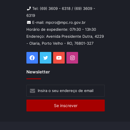
Tel: (69) 3609 - 6318 / (69) 3609 -
6319
E-mail: mpcro@mpc.ro.gov.br
Horário de expediente: 07h30 - 13h30
Endereço: Avenida Presidente Dutra, 4229
- Olaria, Porto Velho - RO, 76801-327
Facebook
Twitter
YouTube
Instagram
Newsletter
Insira
o
seu
endereço
de
email