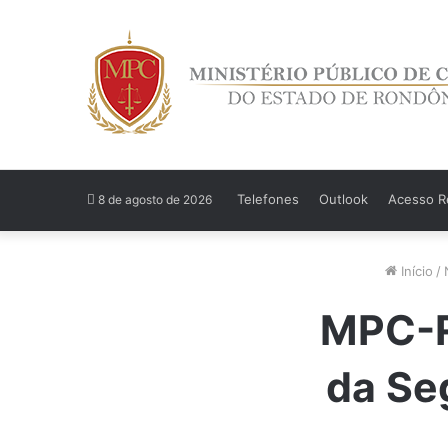
Telefones
Outlook
Acesso Re
8 de agosto de 2026
Início
/
MPC-R
da Se