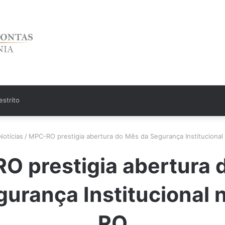
strito
Notícias
/
MPC-RO prestigia abertura do Mês da Segurança Instituciona
O prestigia abertura 
gurança Institucional 
RO