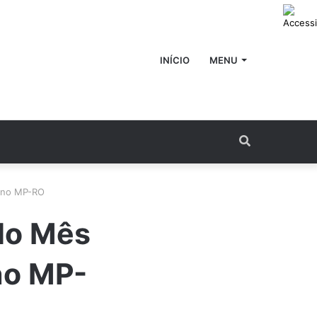
INÍCIO
MENU
Procurar
por
l no MP-RO
do Mês
no MP-