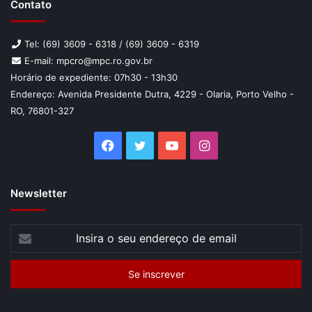
Contato
Tel: (69) 3609 - 6318 / (69) 3609 - 6319
E-mail: mpcro@mpc.ro.gov.br
Horário de expediente: 07h30 - 13h30
Endereço: Avenida Presidente Dutra, 4229 - Olaria, Porto Velho -
RO, 76801-327
Facebook
Twitter
YouTube
Instagram
Newsletter
Insira
o
seu
endereço
de
email