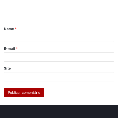
n
t
á
Nome
*
r
i
o
E-mail
*
*
Site