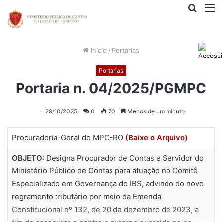
Procur
M
por
Início
/
Portarias
Portarias
Portaria n. 04/2025/PGMPC
29/10/2025
0
70
Menos de um minuto
Procuradoria-Geral do MPC-RO
(Baixe o Arquivo)
OBJETO
: Designa Procurador de Contas e Servidor do
Ministério Público de Contas para atuação no Comitê
Especializado em Governança do IBS, advindo do novo
regramento tributário por meio da Emenda
Constitucional nº 132, de 20 de dezembro de 2023, a