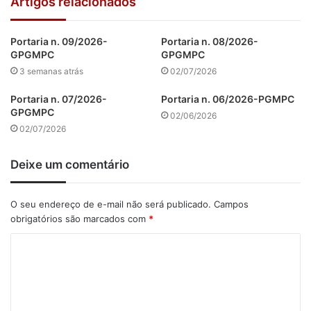
Artigos relacionados
Portaria n. 09/2026-
Portaria n. 08/2026-
GPGMPC
GPGMPC
3 semanas atrás
02/07/2026
Portaria n. 07/2026-
Portaria n. 06/2026-PGMPC
GPGMPC
02/06/2026
02/07/2026
Deixe um comentário
O seu endereço de e-mail não será publicado.
Campos
obrigatórios são marcados com
*
C
o
m
e