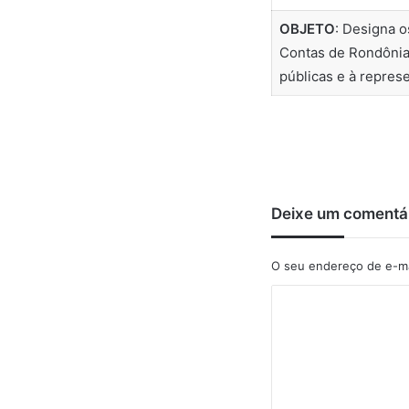
OBJETO
: Designa o
Contas de Rondônia
públicas e à represe
Deixe um comentá
O seu endereço de e-ma
C
o
m
e
n