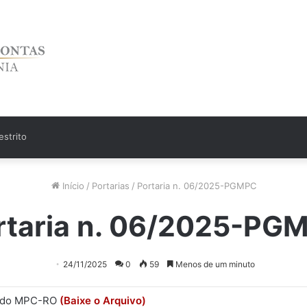
strito
Início
/
Portarias
/
Portaria n. 06/2025-PGMPC
rtaria n. 06/2025-PG
24/11/2025
0
59
Menos de um minuto
l do MPC-RO
(Baixe o Arquivo)