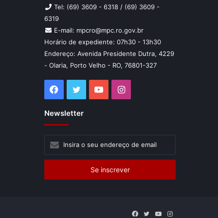
Tel: (69) 3609 - 6318 / (69) 3609 -
6319
E-mail: mpcro@mpc.ro.gov.br
Horário de expediente: 07h30 - 13h30
Endereço: Avenida Presidente Dutra, 4229
- Olaria, Porto Velho - RO, 76801-327
Facebook
Twitter
YouTube
Instagram
Newsletter
Insira
o
seu
endereço
de
email
Facebook
Twitter
YouTube
Instagram