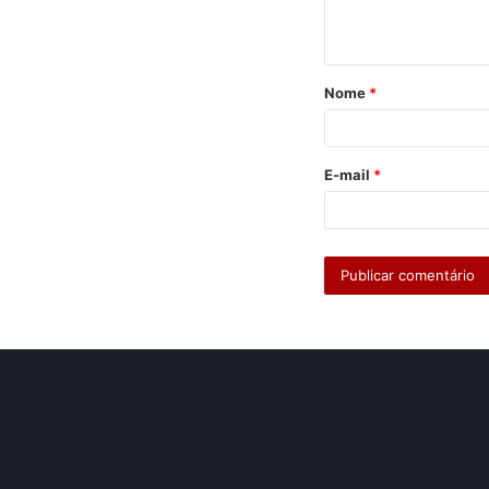
t
á
Nome
*
r
i
o
E-mail
*
*