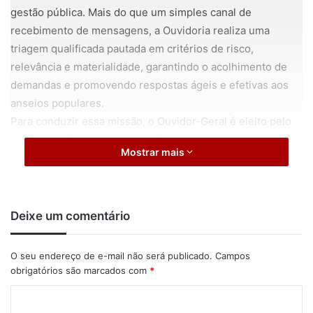
gestão pública. Mais do que um simples canal de
recebimento de mensagens, a Ouvidoria realiza uma
triagem qualificada pautada em critérios de risco,
relevância e materialidade, garantindo o acolhimento de
demandas e promovendo respostas ágeis e efetivas aos
anseios populares.
Para conduzir essa missão, o Ouvidor-Geral é eleito pelo
Colégio de Procuradores de Contas, dentre os integrantes
Mostrar mais
da carreira. Sua nomeação é feita pelo Procurador-Geral
de Contas para um mandato de dois anos, período
coincidente com o da gestão da Procuradoria-Geral, sendo
permitida uma recondução ao cargo. O exercício da função
Deixe um comentário
de Ouvidor-Geral ocorre sem prejuízo das atribuições
regulares do cargo de Procurador de Contas. Além de sua
O seu endereço de e-mail não será publicado.
Campos
atuação na recepção das demandas sociais, o Ouvidor-
obrigatórios são marcados com
*
Geral também detém a importante atribuição de substituir
C
o Corregedor-Geral em seus eventuais impedimentos e