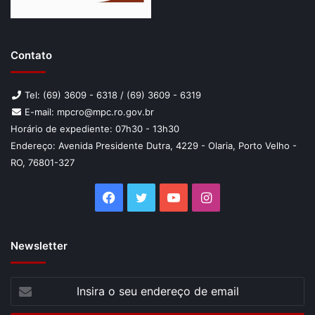
Contato
Tel: (69) 3609 - 6318 / (69) 3609 - 6319
E-mail: mpcro@mpc.ro.gov.br
Horário de expediente: 07h30 - 13h30
Endereço: Avenida Presidente Dutra, 4229 - Olaria, Porto Velho -
RO, 76801-327
Facebook
Twitter
YouTube
Instagram
Newsletter
Insira
o
seu