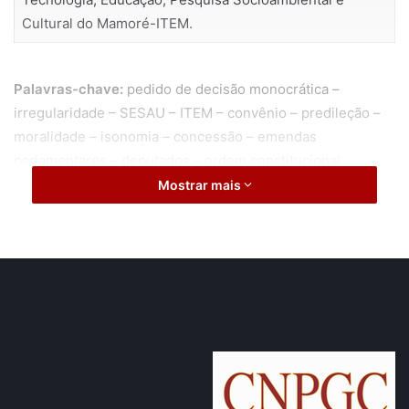
Cultural do Mamoré-ITEM.
Palavras-chave:
pedido de decisão monocrática –
irregularidade – SESAU – ITEM – convênio – predileção –
moralidade – isonomia – concessão – emendas
parlamentares – deputados – ordem constitucional
Mostrar mais