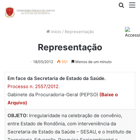
Procur
M
por
Início
/
Representação
Representação
18/05/2012
551
Menos de um minuto
Em face da Secretaria de Estado da Saúde.
Processo n. 2557/2012
.
Gabinete da Procuradoria-Geral (PEPSO)
(Baixe o
Arquivo)
OBJETO:
Irregularidade na celebração de convênio,
entre Estado de Rondônia, com interveniência da
Secretaria de Estado da Saúde – SESAU, e o Instituto de
Tecnologia, Educação, Pesquisa Socioambiental e