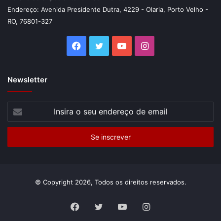
Endereço: Avenida Presidente Dutra, 4229 - Olaria, Porto Velho -
RO, 76801-327
Facebook
Twitter
YouTube
Instagram
Newsletter
Insira
o
seu
endereço
de
email
© Copyright 2026, Todos os direitos reservados.
Facebook
Twitter
YouTube
Instagram