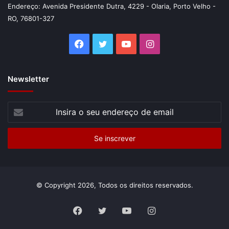
Endereço: Avenida Presidente Dutra, 4229 - Olaria, Porto Velho -
RO, 76801-327
Facebook
Twitter
YouTube
Instagram
Newsletter
Insira
o
seu
endereço
de
email
© Copyright 2026, Todos os direitos reservados.
Facebook
Twitter
YouTube
Instagram