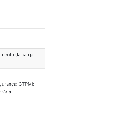
imento da carga
egurança; CTPMI;
rária.