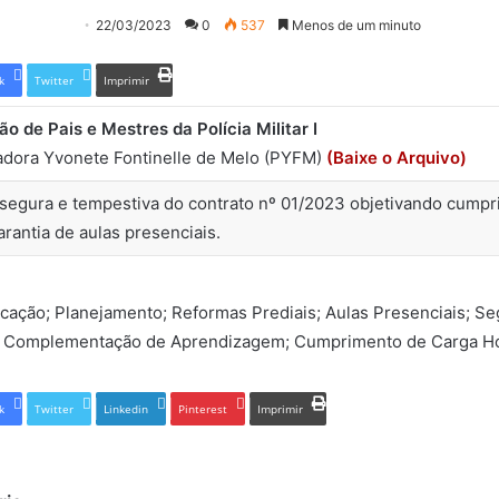
22/03/2023
0
537
Menos de um minuto
k
Twitter
Imprimir
o de Pais e Mestres da Polícia Militar I
adora Yvonete Fontinelle de Melo (PYFM)
(Baixe o Arquivo)
egura e tempestiva do contrato nº 01/2023 objetivando cumpr
arantia de aulas presenciais.
ucação; Planejamento; Reformas Prediais; Aulas Presenciais; S
 Complementação de Aprendizagem; Cumprimento de Carga Ho
k
Twitter
Linkedin
Pinterest
Imprimir