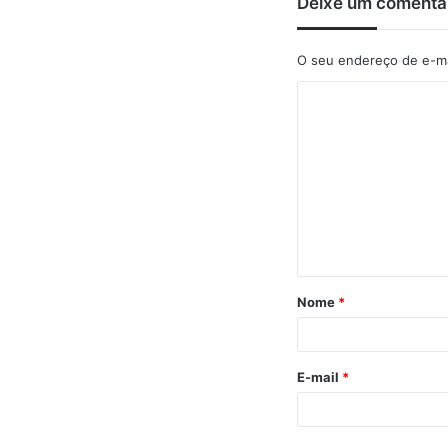
Deixe um comentá
O seu endereço de e-ma
C
o
m
e
n
t
á
Nome
*
r
i
o
E-mail
*
*