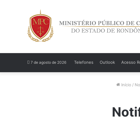
Telefones
Outlook
Acesso Re
7 de agosto de 2026
Início
/
No
Noti