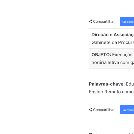
Compartilhar
Faceboo
Direção e Associaçã
Gabinete da Procur
OBJETO:
Execução s
horária letiva com g
Palavras-chave
: Ed
Ensino Remoto como
Compartilhar
Faceboo