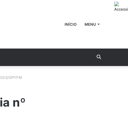
INÍCIO
MENU
Procurar
por
/2023/GPYFM
ia nº