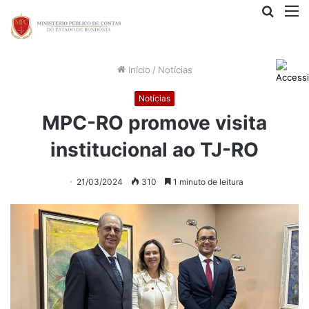
Procur
M
por
Início
/
Notícias
Notícias
MPC-RO promove visita
institucional ao TJ-RO
21/03/2024
310
1 minuto de leitura