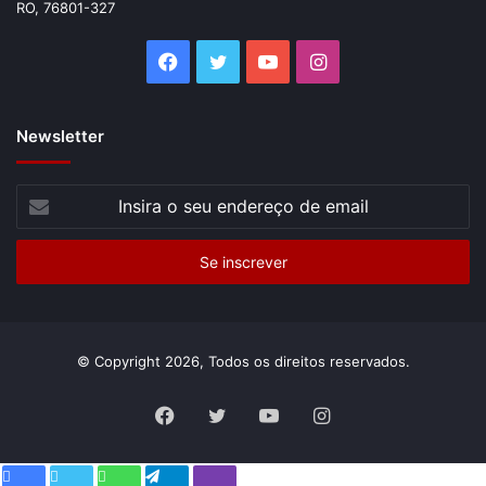
RO, 76801-327
Facebook
Twitter
YouTube
Instagram
Newsletter
Insira
o
seu
endereço
de
email
© Copyright 2026, Todos os direitos reservados.
Facebook
Twitter
YouTube
Instagram
Facebook
Twitter
WhatsApp
Telegram
Viber