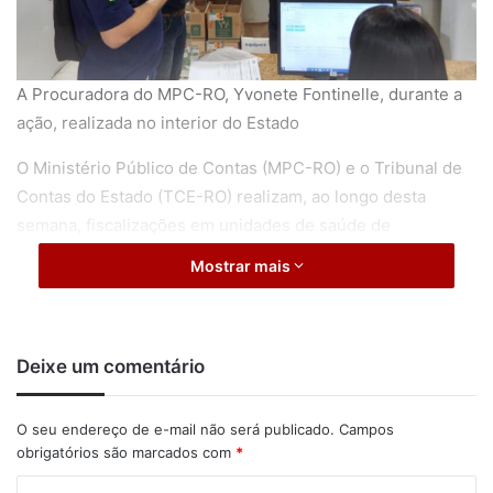
A Procuradora do MPC-RO, Yvonete Fontinelle, durante a
ação, realizada no interior do Estado
O Ministério Público de Contas (MPC-RO) e o Tribunal de
Contas do Estado (TCE-RO) realizam, ao longo desta
semana, fiscalizações em unidades de saúde de
municípios do interior do Estado.
Mostrar mais
A ação conta com a participação da Procuradora Yvonete
Fontinelle de Melo. Juntamente com os auditores, ela
Deixe um comentário
participou de vistorias aos municípios de Vilhena, Alto
Alegre dos Parecis, Santa Luzia do Oeste e Itapuã do
Oeste.
O seu endereço de e-mail não será publicado.
Campos
obrigatórios são marcados com
*
Em conversa com gestores e profissionais da saúde, a
C