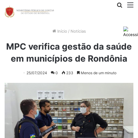
Procur
M
por
Início
/
Notícias
MPC verifica gestão da saúde
em municípios de Rondônia
25/07/2024
0
233
Menos de um minuto