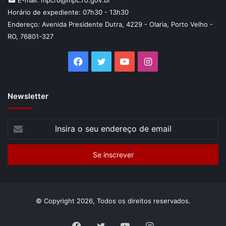
Horário de expediente: 07h30 - 13h30
Endereço: Avenida Presidente Dutra, 4229 - Olaria, Porto Velho -
RO, 76801-327
Facebook
Twitter
YouTube
Instagram
Newsletter
Insira
o
seu
endereço
de
email
© Copyright 2026, Todos os direitos reservados.
Facebook
Twitter
YouTube
Instagram