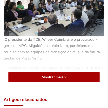
O presidente do TCE, Wilber Coimbra, e o procurador-
geral do MPC, Miguidônio Loiola Neto, participaram da
reunião com as equipes de transição da atual e da futura
gestão de Porto Velho
O Tribunal de Contas do Estado de Rondônia (TCE-RO) e o
Ministério Público de Contas (MPC-RO) receberam, nesta
Mostrar mais
segunda-feira (4/11), a primeira reunião técnica entre as
equipes de transição da atual e da futura gestão de Porto
Velho.
Artigos relacionados
O ato contou com a participação do presidente do TCE,