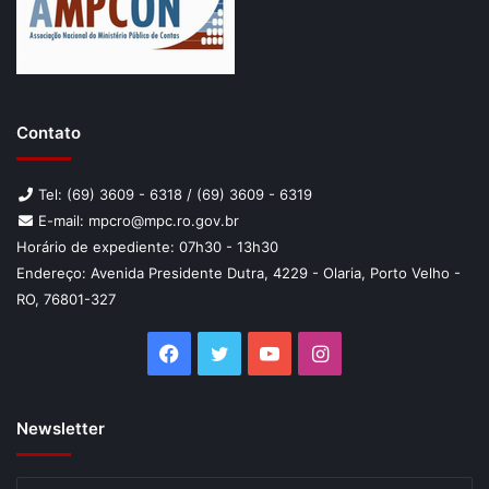
Contato
Tel: (69) 3609 - 6318 / (69) 3609 - 6319
E-mail: mpcro@mpc.ro.gov.br
Horário de expediente: 07h30 - 13h30
Endereço: Avenida Presidente Dutra, 4229 - Olaria, Porto Velho -
RO, 76801-327
Facebook
Twitter
YouTube
Instagram
Newsletter
Insira