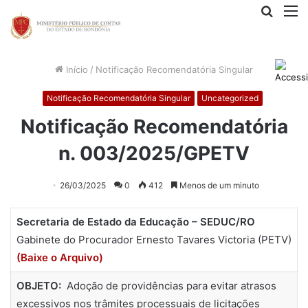
Procur
M
por
Início
/
Notificação Recomendatória Singular
Notificação Recomendatória Singular
Uncategorized
Notificação Recomendatória
n. 003/2025/GPETV
26/03/2025
0
412
Menos de um minuto
Secretaria de Estado da Educação – SEDUC/RO
Gabinete do Procurador Ernesto Tavares Victoria (PETV)
(Baixe o Arquivo)
OBJETO:
Adoção de providências para evitar atrasos
excessivos nos trâmites processuais de licitações