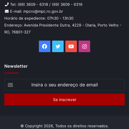
Tel: (69) 3609 - 6318 / (69) 3609 - 6319
E-mail: mpcro@mpc.ro.gov.br
Horário de expediente: 07h30 - 13h30
Endereço: Avenida Presidente Dutra, 4229 - Olaria, Porto Velho -
RO, 76801-327
Facebook
Twitter
YouTube
Instagram
Newsletter
Insira
o
seu
endereço
de
email
© Copyright 2026, Todos os direitos reservados.