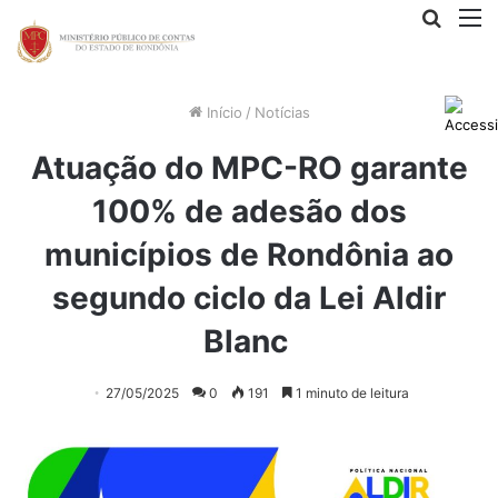
Procur
M
por
Início
/
Notícias
Atuação do MPC-RO garante
100% de adesão dos
municípios de Rondônia ao
segundo ciclo da Lei Aldir
Blanc
27/05/2025
0
191
1 minuto de leitura