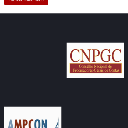
Pelo MPC, o destaque ficou por conta dos servidores:
· Talita Monica de Oliveira – 2ª colocada na categoria
Servidor do TCE (10 km feminino)
· Myselena Sales Pinheiro – 4ª colocada na categoria
Servidor do TCE (10 km feminino)
· Mateus Meireles Pezzini – 2º colocado na categoria
Servidor do TCE (10 km masculino)