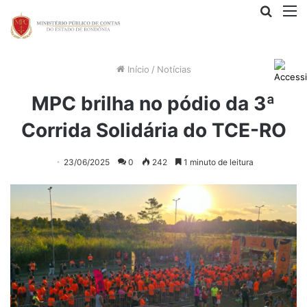
Procur
M
por
Início
/
Notícias
MPC brilha no pódio da 3ª
Corrida Solidária do TCE-RO
23/06/2025
0
242
1 minuto de leitura