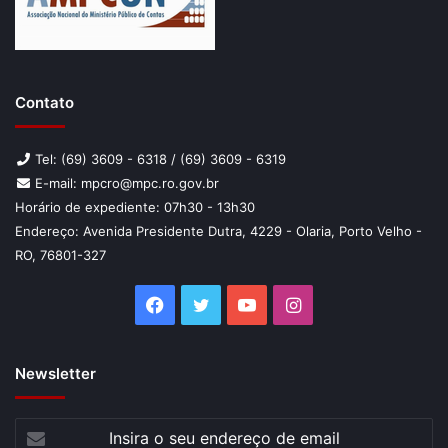
Contato
Tel: (69) 3609 - 6318 / (69) 3609 - 6319
E-mail: mpcro@mpc.ro.gov.br
Horário de expediente: 07h30 - 13h30
Endereço: Avenida Presidente Dutra, 4229 - Olaria, Porto Velho -
RO, 76801-327
Facebook
Twitter
YouTube
Instagram
Newsletter
Insira
Para o MPC, a conquista de medalhas pelos seus