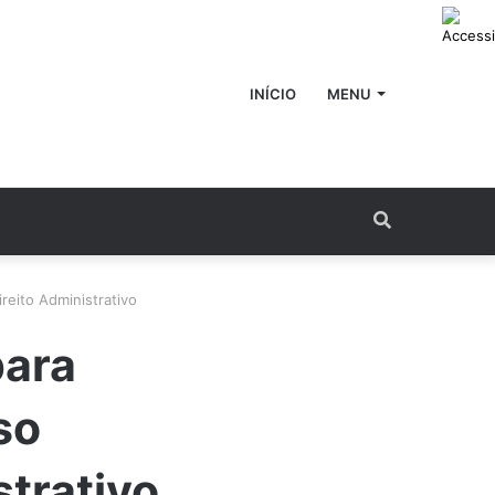
INÍCIO
MENU
Procurar
por
reito Administrativo
para
so
trativo