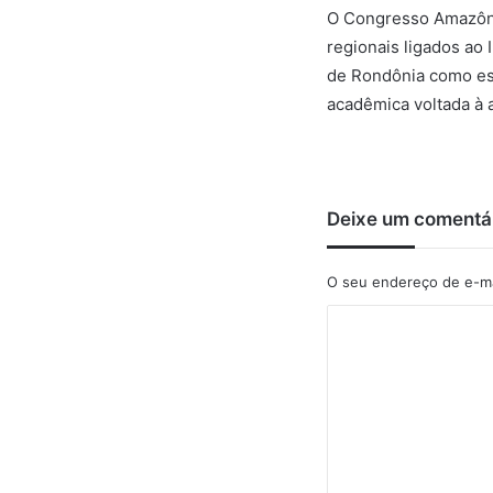
O Congresso Amazônico
regionais ligados ao 
de Rondônia como esp
acadêmica voltada à 
Deixe um comentá
O seu endereço de e-ma
C
o
m
e
n
t