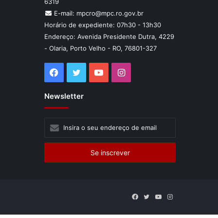
6319
E-mail: mpcro@mpc.ro.gov.br
Horário de expediente: 07h30 - 13h30
Endereço: Avenida Presidente Dutra, 4229
- Olaria, Porto Velho - RO, 76801-327
Facebook
Twitter
YouTube
Instagram
Newsletter
Insira
o
seu
endereço
de
email
Facebook
Twitter
YouTube
Instagram