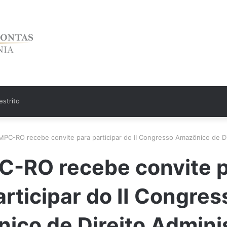
strito
MPC-RO recebe convite para participar do II Congresso Amazônico de Di
-RO recebe convite 
articipar do II Congres
ico de Direito Adminis