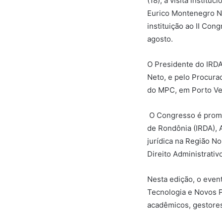
(18), a visita institu
Eurico Montenegro Net
instituição ao II Con
agosto.
O Presidente do IRDA,
Neto, e pelo Procura
do MPC, em Porto Ve
O Congresso é promov
de Rondônia (IRDA), 
jurídica na Região N
Direito Administrativ
Nesta edição, o even
Tecnologia e Novos P
acadêmicos, gestores