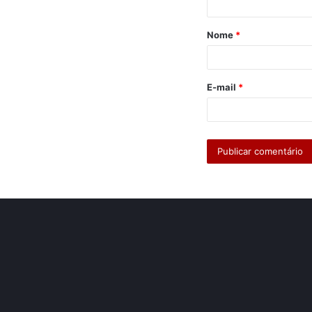
á
Nome
*
r
i
o
E-mail
*
*