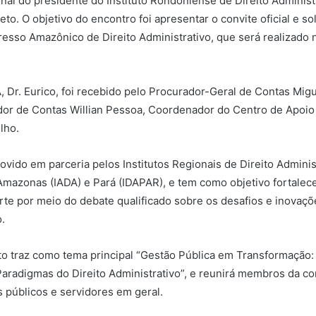
cional do presidente do Instituto Rondoniense de Direito Administr
o. O objetivo do encontro foi apresentar o convite oficial e sol
gresso Amazônico de Direito Administrativo, que será realizado n
 Dr. Eurico, foi recebido pelo Procurador-Geral de Contas Migu
dor de Contas Willian Pessoa, Coordenador do Centro de Apoio
lho.
ido em parceria pelos Institutos Regionais de Direito Adminis
Amazonas (IADA) e Pará (IDAPAR), e tem como objetivo fortalece
orte por meio do debate qualificado sobre os desafios e inovaç
o.
to traz como tema principal “Gestão Pública em Transformação: 
aradigmas do Direito Administrativo”, e reunirá membros da co
 públicos e servidores em geral.