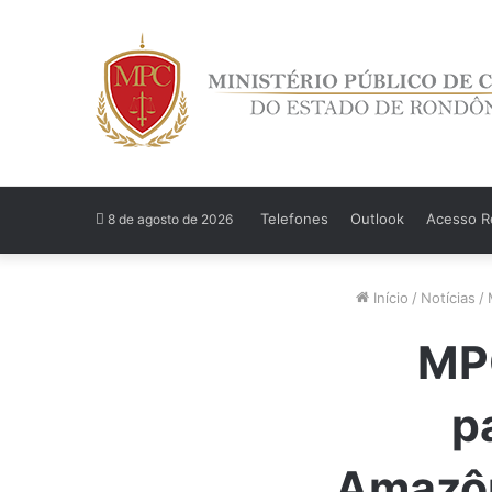
Telefones
Outlook
Acesso Re
8 de agosto de 2026
Início
/
Notícias
/
MPC
p
Amazôn