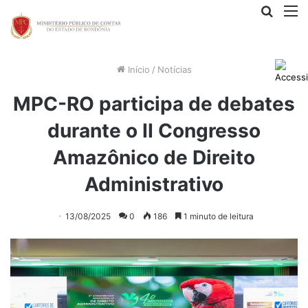
Procur
M
por
Início
/
Notícias
MPC-RO participa de debates
durante o II Congresso
Amazônico de Direito
Administrativo
13/08/2025
0
186
1 minuto de leitura