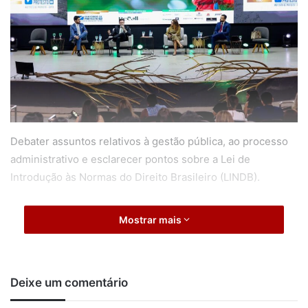
Debater assuntos relativos à gestão pública, ao processo
administrativo e esclarecer pontos sobre a Lei de
Introdução às Normas do Direito Brasileiro (LINDB).
Com esse objetivo, o Ministério Público de Contas do
Mostrar mais
Estado de Rondônia (MPC-RO) participou, no dia 7 de
agosto, do II Congresso Amazônico de Direito
Administrativo.
Deixe um comentário
Realizado no auditório da Faculdade Católica de Rondônia,