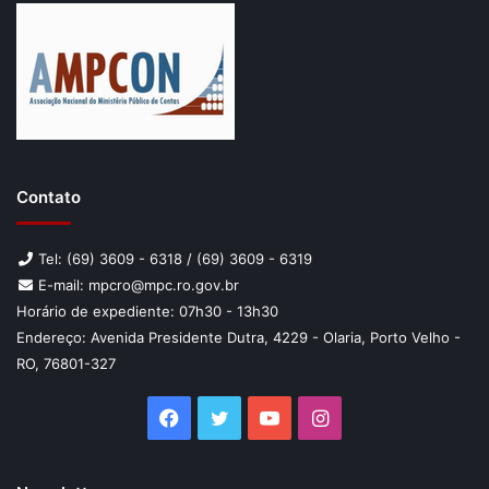
Além dele, compuseram o painel o advogado Adilson
Contato
Carvalho Pantoja e professor e mestre em Direito
Administrativo, Bruno Vieira da Rocha Barbirato. A mesa foi
presidida pela advogada Dra. Maracélia Oliveira.
Tel: (69) 3609 - 6318 / (69) 3609 - 6319
E-mail: mpcro@mpc.ro.gov.br
A participação no Congresso Amazônico ressalta o papel
Horário de expediente: 07h30 - 13h30
Endereço: Avenida Presidente Dutra, 4229 - Olaria, Porto Velho -
do MPC rondoniense no fomento e compartilhamento de
RO, 76801-327
conhecimentos e experiências, especialmente nas
temáticas relacionadas ao evento.
Facebook
Twitter
YouTube
Instagram