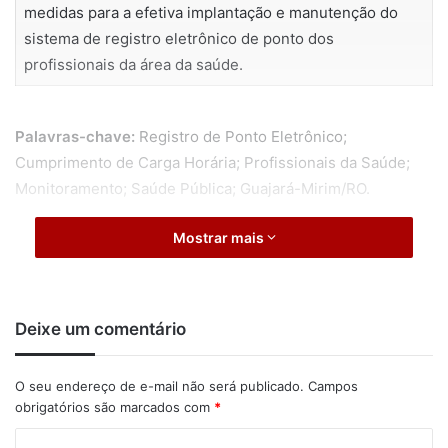
medidas para a efetiva implantação e manutenção do
sistema de registro eletrônico de ponto dos
profissionais da área da saúde.
Palavras-chave:
Registro de Ponto Eletrônico;
Cumprimento de Carga Horária; Profissionais da Saúde;
Monitoramento; Saúde Pública; Guajará-Mirim/RO.
Mostrar mais
Deixe um comentário
O seu endereço de e-mail não será publicado.
Campos
obrigatórios são marcados com
*
C