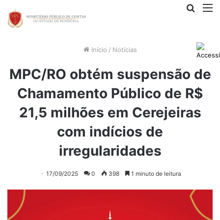
Procur
M
por
Início
/
Notícias
MPC/RO obtém suspensão de
Chamamento Público de R$
21,5 milhões em Cerejeiras
com indícios de
irregularidades
17/09/2025
0
398
1 minuto de leitura