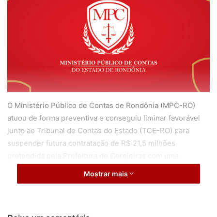
O Ministério Público de Contas de Rondônia (MPC-RO)
atuou de forma preventiva e conseguiu liminar favorável
junto ao Tribunal de Contas do Estado (TCE-RO) para
suspender futura contratação de R$ 21,5 milhões
pretendida pela Prefeitura de Cerejeiras com uma
Organização da Sociedade Civil de Interesse Público
Mostrar mais
(OSCIP). Entre os indícios apontados estão a terceirização
indevida de atividades que deveriam ser exercidas por
servidores efetivos, a ausência de previsão orçamentária