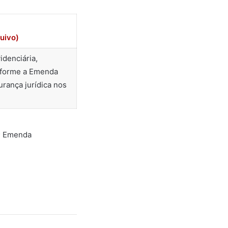
uivo)
idenciária,
onforme a Emenda
urança jurídica nos
a; Emenda