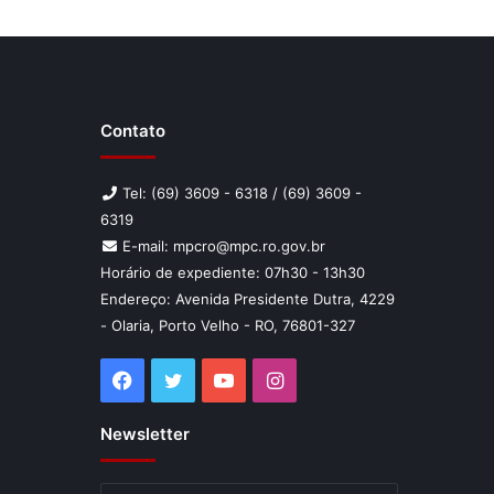
Contato
Tel: (69) 3609 - 6318 / (69) 3609 -
6319
E-mail: mpcro@mpc.ro.gov.br
Horário de expediente: 07h30 - 13h30
Endereço: Avenida Presidente Dutra, 4229
- Olaria, Porto Velho - RO, 76801-327
Facebook
Twitter
YouTube
Instagram
Newsletter
Insira