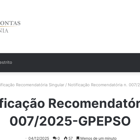
strito
ificação Recomendatória Singular
/
Notificação Recomendatória n. 007
ficação Recomendatór
007/2025-GPEPSO
04/12/2025
0
57
Menos de um minuto