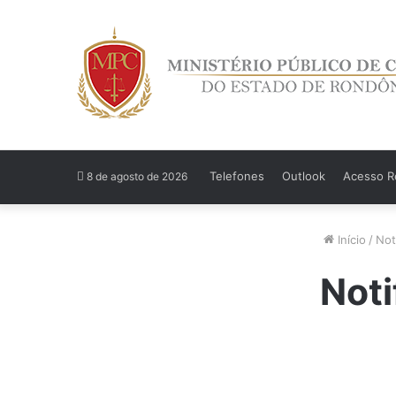
Telefones
Outlook
Acesso Re
8 de agosto de 2026
Início
/
Not
Noti