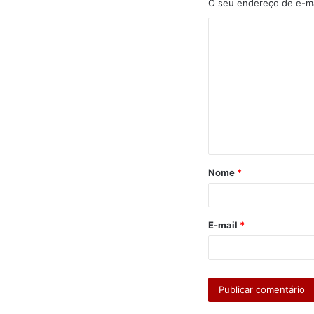
O seu endereço de e-ma
C
o
m
e
n
t
á
Nome
*
r
i
o
E-mail
*
*