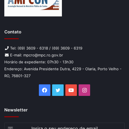
Contato
Tel: (69) 3609 - 6318 / (69) 3609 - 6319
E-mail: mpcro@mpc.ro.gov.br
Horário de expediente: 07h30 - 13h30
Endereço: Avenida Presidente Dutra, 4229 - Olaria, Porto Velho -
RO, 76801-327
Facebook
Twitter
YouTube
Instagram
Newsletter
Insira