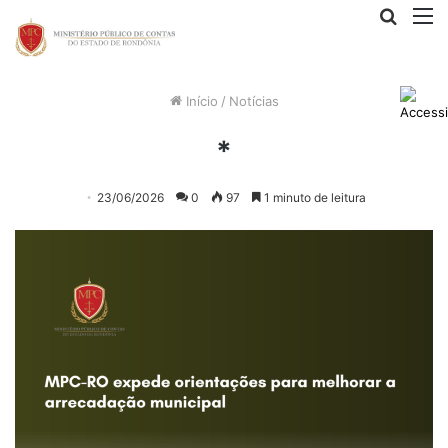
Procur
M
por
Início
/
Notícias
*
23/06/2026
0
97
1 minuto de leitura