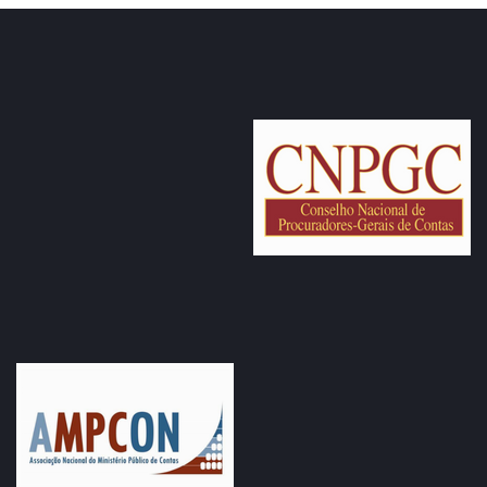
recolhidos.
O tema ganha ainda mais relevância no contexto da
Reforma Tributária. Isso porque a arrecadação municipal
registrada entre 2019 e 2026 será considerada como base
para a distribuição de recursos do novo Imposto sobre
Bens e Serviços (IBS) ao longo de vários anos.
Além do uso de tecnologia e análise de dados, o MPC-RO
também recomenda que as prefeituras adotem outras
medidas para ampliar a arrecadação, como programas de
recuperação de créditos tributários (Refis), acordos de
regularização e ações de estímulo ao cumprimento das
obrigações fiscais.
A expectativa é que, com a adoção dessas medidas, os
municípios fortaleçam suas receitas próprias, aprimorem a