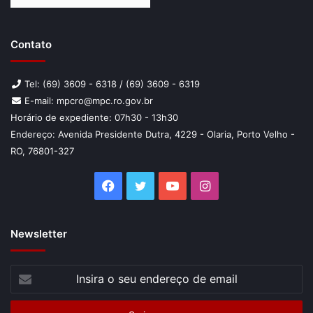
gestão dos recursos públicos e ampliem a capacidade de
investimento em políticas públicas voltadas à população.
Contato
Tel: (69) 3609 - 6318 / (69) 3609 - 6319
E-mail: mpcro@mpc.ro.gov.br
Horário de expediente: 07h30 - 13h30
Endereço: Avenida Presidente Dutra, 4229 - Olaria, Porto Velho -
RO, 76801-327
Facebook
Twitter
YouTube
Instagram
Newsletter
Insira
o
seu